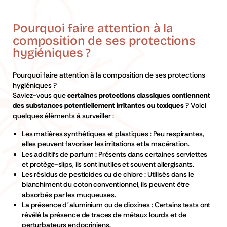
Pourquoi faire attention à la
composition de ses protections
hygiéniques ?
Pourquoi faire attention à la composition de ses protections
hygiéniques ?
Saviez-vous que
certaines protections classiques contiennent
des substances potentiellement irritantes ou toxiques
? Voici
quelques éléments à surveiller :
Les
matières synthétiques et plastiques
: Peu respirantes,
elles peuvent favoriser les irritations et la macération.
Les
additifs de parfum
: Présents dans certaines serviettes
et protège-slips, ils sont inutiles et souvent allergisants.
Les
résidus de pesticides ou de chlore
: Utilisés dans le
blanchiment du coton conventionnel, ils peuvent être
absorbés par les muqueuses.
La
présence d’aluminium ou de dioxines
: Certains tests ont
révélé la présence de traces de métaux lourds et de
perturbateurs endocriniens.