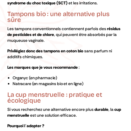
syndrome du choc toxique (SCT)
et les irritations.
Tampons bio : une alternative plus
sûre
Les tampons conventionnels contiennent parfois des
résidus
de pesticides et de chlore
, qui peuvent être absorbés par la
muqueuse vaginale.
Privilégiez donc des tampons en coton bio
sans parfum ni
additifs chimiques.
Les marques que je vous recommande
:
Organyc (en pharmacie)
Natracare (en magasins bio et en ligne)
La cup menstruelle : pratique et
écologique
Si vous recherchez une alternative encore plus
durable
, la
cup
menstruelle
est une solution efficace.
Pourquoi l’adopter ?