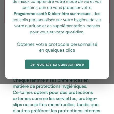
de mieux comprendre votre mode de vie et vos
besoins, afin de vous proposer votre
Programme santé & bien-être sur mesure
: des
conseils personnalisés sur votre hygiène de vie,
votre nutrition et en supplémentation, pensés
pour vous et votre quotidien.
La santé SEXUELLE & HORMONALE
Comment bien choisir
Obtenez votre protocole personnalisé
en quelques clics
sa protection
hygiénique ?
Je réponds au questionnaire
Il y'a 1 an
Chaque femme a ses préférences en
matière de protections hygiéniques.
Certaines optent pour des protections
externes comme les serviettes, protège-
slips ou culottes menstruelles, tandis que
d'autres préfèrent les protections internes