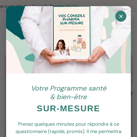
ite des Conseils Pharma de Léa
×
Accueil
>
La santé SEXUELLE & HORMONALE
>
Comment bien choisir sa protection hygiénique ?
Votre Programme santé
& bien-être
SUR-MESURE
Prenez quelques minutes pour répondre à ce
questionnaire (rapide, promis). Il me permettra